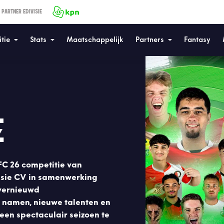
 PARTNER EDIVISIE
tie
Stats
Maatschappelijk
Partners
Fantasy
E
 FC 26 competitie van
isie CV in samenwerking
 vernieuwd
 namen, nieuwe talenten en
 een spectaculair seizoen te