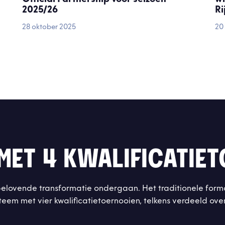
2025/26
R
28 oktober 2025
20 
MET 4 KWALIFICATIE
belovende transformatie ondergaan. Het traditionele form
teem met vier kwalificatietoernooien, telkens verdeeld o