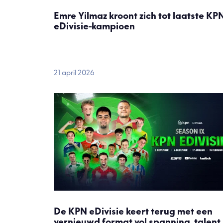
Emre Yilmaz kroont zich tot laatste KP
eDivisie-kampioen
21 april 2026
De KPN eDivisie keert terug met een
vernieuwd format vol spanning, talent