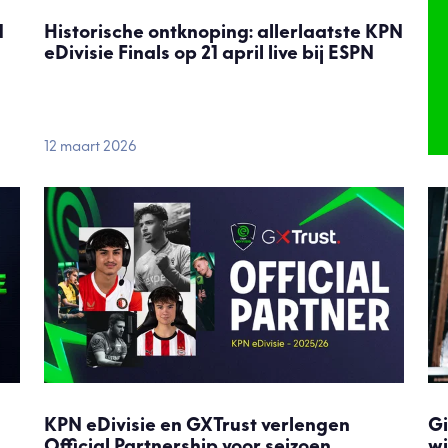
N
Historische ontknoping: allerlaatste KPN
eDivisie Finals op 21 april live bij ESPN
12 maart 2026
KPN eDivisie en GXTrust verlengen
Gi
Official Partnership voor seizoen
wi