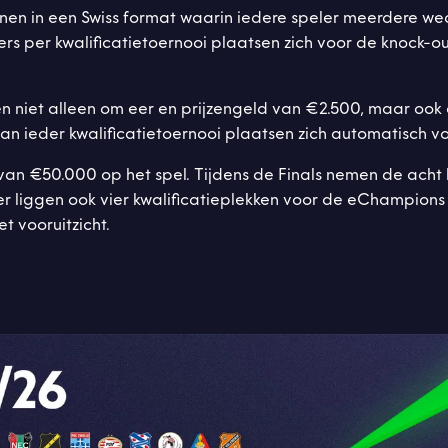
innen in een Swiss format waarin iedere speler meerdere w
ers per kwalificatietoernooi plaatsen zich voor de knock-ou
en niet alleen om eer en prijzengeld van €2.500, maar ook 
van ieder kwalificatietoernooi plaatsen zich automatisch v
ot van €50.000 op het spel. Tijdens de Finals nemen de ach
 er liggen ook vier kwalificatieplekken voor de eChampion
 vooruitzicht.