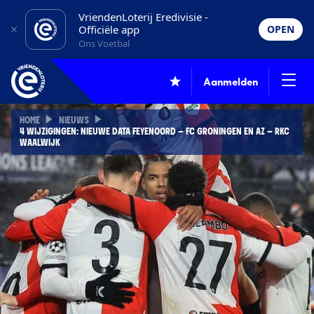
VriendenLoterij Eredivisie -
Officiële app
OPEN
Ons Voetbal
Aanmelden
HOME
NIEUWS
4 WIJZIGINGEN: NIEUWE DATA FEYENOORD – FC GRONINGEN EN AZ – RKC
WAALWIJK