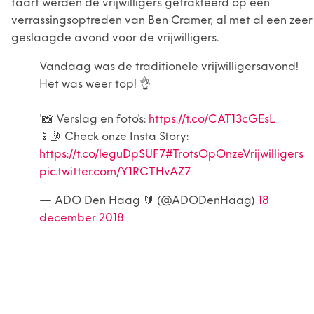
taart werden de vrijwilligers getrakteerd op een
verrassingsoptreden van Ben Cramer, al met al een zeer
geslaagde avond voor de vrijwilligers.
Vandaag was de traditionele vrijwilligersavond!
Het was weer top! 👌
'📸 Verslag en foto's:
https://t.co/CAT13cGEsL
📱🤳 Check onze Insta Story:
https://t.co/leguDpSUF7
#TrotsOpOnzeVrijwilligers
pic.twitter.com/Y1RCTHvAZ7
— ADO Den Haag 🔰 (@ADODenHaag)
18
december 2018