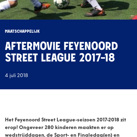
MAATSCHAPPELIJK
AFTERMOVIE FEYENOORD
STREET LEAGUE 2017-18
4 juli 2018
Het Feyenoord Street League-seizoen 2017-2018 zit
erop! Ongeveer 280 kinderen maakten er op
wedstrijddagen, de Sport- en Finaledag(en) en