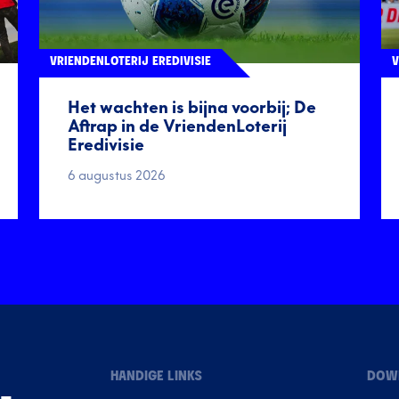
VRIENDENLOTERIJ EREDIVISIE
V
Het wachten is bijna voorbij; De
Aftrap in de VriendenLoterij
Eredivisie
6 augustus 2026
HANDIGE LINKS
DOW