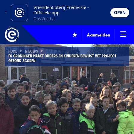
VriendenLoterij Eredivisie -
Officiële app
OPEN
Ons Voetbal
Aanmelden
HOME
NIEUWS
FC GRONINGEN MAAKT OUDERS EN KINDEREN BEWUST MET PROJECT
GEZOND SCOREN