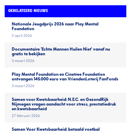
GERELATEERD NIEUWS
Nationale Jeugd­prijs 2026 naar Play Mental
Foundation
2 april 2026
Documentaire 'Echte Mannen Huilen Niet' vanaf nu
gratis te bekijken
3 maart 2026
Play Mental Foundation en Cinetree Foundation
ontvangen 145.000 euro van VriendenLoterij FanFonds
3 maart 2026
Samen voor Kwetsbaarheid: N.E.C. en GezondRijk
Nijmegen vragen aandacht voor stress, prestatiedruk
en kwetsbaarheid
27 februari 2026
Samen Voor Kwetsbaarheid: betaald voetbal