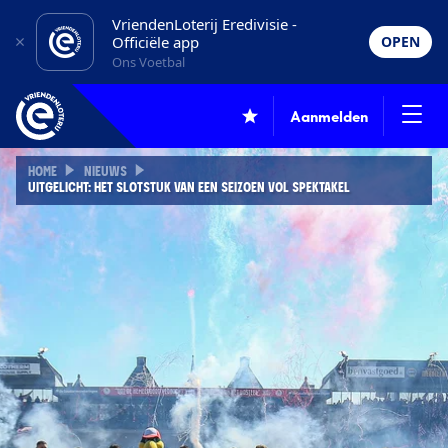
VriendenLoterij Eredivisie -
Officiële app
OPEN
Ons Voetbal
Aanmelden
HOME
NIEUWS
UITGELICHT: HET SLOTSTUK VAN EEN SEIZOEN VOL SPEKTAKEL