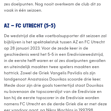
zes doelpunten. Nog nooit overkwam de club dit zo
vaak in één seizoen.
AZ – FC UTRECHT (5-5)
De wedstrijd die elke voetbalsupporter dit seizoen zal
bijblijven is het spektakelstuk tussen AZ en FC Utrecht
op 28 januari 2023. Voor de zesde keer in de
geschiedenis werd het 5-5 in een Eredivisiewedstrijd,
in de eerste helft waren er al zes doelpunten gevallen
en uiteindelijk maakten twee spelers maakten een
hattrick. Zowel de Griek Vangelis Pavlidis als zijn
landgenoot Anastasios Douvikas scoorde drie keer.
Mede door zijn drie goals toentertijd staat Douvikas
nu bovenaan de topscorerslijst van de Eredivisie en
kan hij de eerste topscorer in de Eredivisie worden
namens FC Utrecht en de derde Griek die er met deze
eer vandoor gaat, na Nikos Machlas in 1997/98