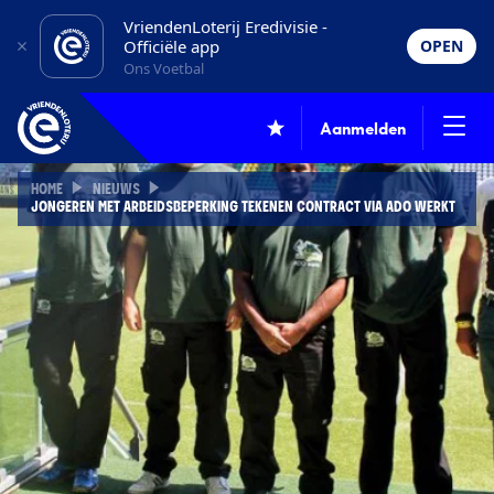
VriendenLoterij Eredivisie -
Officiële app
OPEN
Ons Voetbal
Aanmelden
HOME
NIEUWS
JONGEREN MET ARBEIDSBEPERKING TEKENEN CONTRACT VIA ADO WERKT