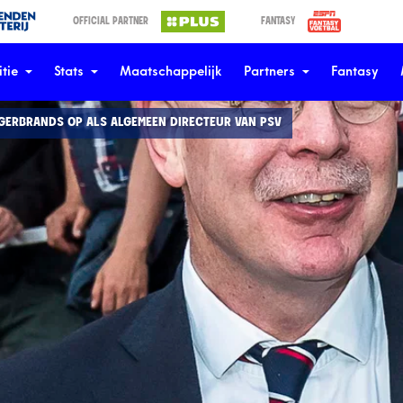
OFFICIAL PARTNER
FANTASY
tie
Stats
Maatschappelijk
Partners
Fantasy
GERBRANDS OP ALS ALGEMEEN DIRECTEUR VAN PSV