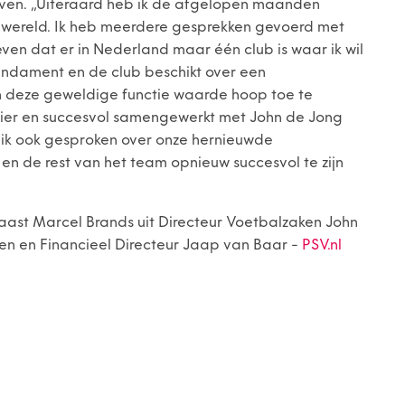
oven. ,,Uiteraard heb ik de afgelopen maanden
lwereld. Ik heb meerdere gesprekken gevoerd met
en dat er in Nederland maar één club is waar ik wil
 fundament en de club beschikt over een
n deze geweldige functie waarde hoop toe te
ezier en succesvol samengewerkt met John de Jong
b ik ook gesproken over onze hernieuwde
 en de rest van het team opnieuw succesvol te zijn
ast Marcel Brands uit Directeur Voetbalzaken John
en en Financieel Directeur Jaap van Baar -
PSV.nl