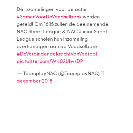
De inzamelingen voor de actie
#SamenVoorDeVoedselbank
worden
geteld! Om 16:15 zullen de deelnemende
NAC Street League & NAC Junior Street
League scholen hun inzameling
overhandigen aan de Voedselbank.
#DeVerbindendeKrachtVanVoetbal
pic.twitter.com/WK02UbvsDP
— TeamplayNAC (@TeamplayNAC)
11
december 2018