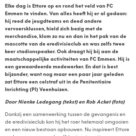
Elke dag is Ettore op en rond het veld van FC
Emmen te vinden. Van alles heeft hij er al gedaan:
hij reed de jeugdteams en deed andere
vervoersklussen, hield zich bezig met de
merchandise, klom zo nu en dan in het pak van de
mascotte van de eredivisieclub en was zelfs twee
keer stadionspeaker. Ook draagt hij bij aan de
maatschappelijke activiteiten van FC Emmen. Hij is
een gewaardeerde medewerker. En dat is best
bijzonder, want nog maar een paar jaar geleden
zat Ettore een celstraf uit in de Penitentiaire
Inrichting (PI) Veenhuizen.
Door Nienke Ledegang (tekst) en Rob Acket (foto)
Dankzij een samenwerking tussen de gevangenis en
de eredivisieclub kon hij het roer helemaal omgooien
en een nieuw bestaan opbouwen. Nu inspireert Ettore