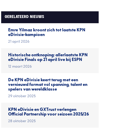
GERELATEERD NIEUWS
Emre Yilmaz kroont zich tot laatste KPN
eDivisie-kampioen
21 april 2026
Historische ontknoping: allerlaatste KPN
eDivisie Finals op 21 april live bij ESPN
12 maart 2026
De KPN eDivisie keert terug met een
vernieuwd format vol spanning, talent en
spelers van wereldklasse
29 oktober 2025
KPN eDivisie en GXTrust verlengen
Official Partnership voor seizoen 2025/26
28 oktober 2025