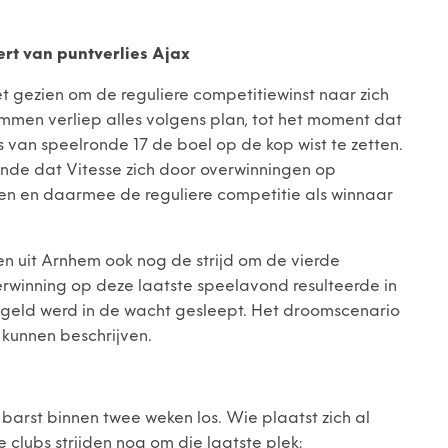
ert van puntverlies Ajax
t gezien om de reguliere competitiewinst naar zich
mmen verliep alles volgens plan, tot het moment dat
 van speelronde 17 de boel op de kop wist te zetten.
ende dat Vitesse zich door overwinningen op
onen en daarmee de reguliere competitie als winnaar
n uit Arnhem ook nog de strijd om de vierde
verwinning op deze laatste speelavond resulteerde in
ngeld werd in de wacht gesleept. Het droomscenario
kunnen beschrijven.
s barst binnen twee weken los. Wie plaatst zich al
 clubs strijden nog om die laatste plek: