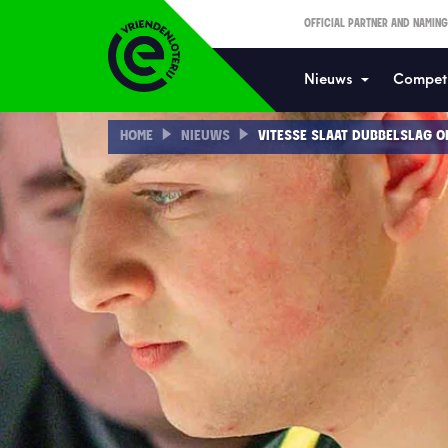
OFFICIAL PARTNER AND NAMING
Nieuws
Competi
HOME
NIEUWS
VITESSE SLAAT DUBBELSLAG O