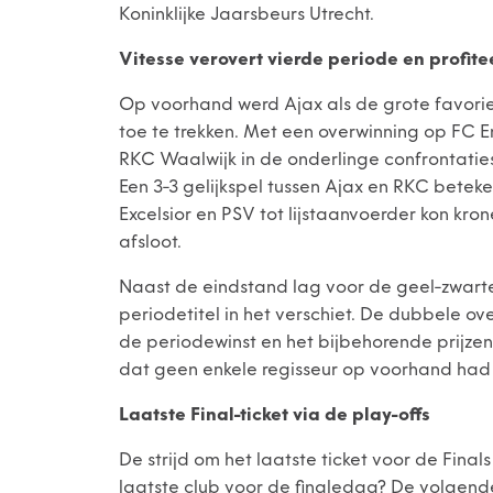
Koninklijke Jaarsbeurs Utrecht.
Vitesse verovert vierde periode en profite
Op voorhand werd Ajax als de grote favorie
toe te trekken. Met een overwinning op FC E
RKC Waalwijk in de onderlinge confrontaties
Een 3-3 gelijkspel tussen Ajax en RKC betek
Excelsior en PSV tot lijstaanvoerder kon kr
afsloot.
Naast de eindstand lag voor de geel-zwarte
periodetitel in het verschiet. De dubbele o
de periodewinst en het bijbehorende prijze
dat geen enkele regisseur op voorhand had 
Laatste Final-ticket via de play-offs
De strijd om het laatste ticket voor de Final
laatste club voor de finaledag? De volgende