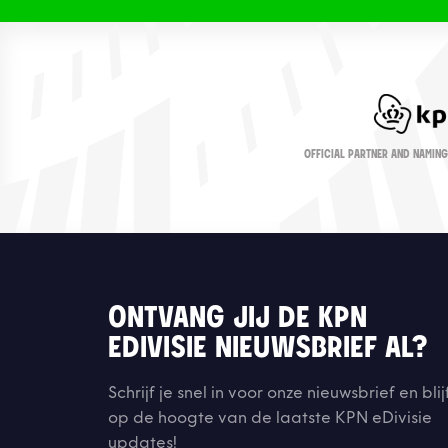
OFFICIAL PARTNER AND NAMING
ONTVANG JIJ DE KPN
EDIVISIE NIEUWSBRIEF AL?
Schrijf je snel in voor onze nieuwsbrief en blij
op de hoogte van de laatste KPN eDivisie
updates!