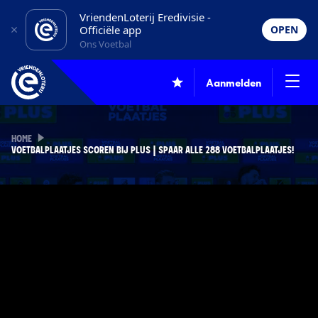
VriendenLoterij Eredivisie -
Officiële app
OPEN
Ons Voetbal
Aanmelden
HOME
VOETBALPLAATJES SCOREN BIJ PLUS | SPAAR ALLE 288 VOETBALPLAATJES!