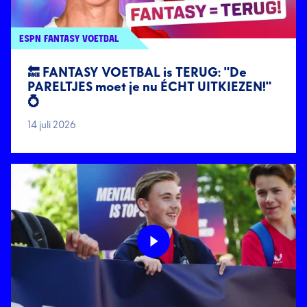
ESPN FANTASY VOETBAL
🔙 FANTASY VOETBAL is TERUG: "De
PARELTJES moet je nu ÉCHT UITKIEZEN!"
💍
14 juli 2026