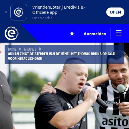
VriendenLoterij Eredivisie -
Officiële app
OPEN
Ons Voetbal
Aanmelden
HOME
NIEUWS
ADNAN ZINGT DE STERREN VAN DE HEMEL MET THOMAS BRUNS OP GOAL
VOOR HERACLES-DAG!