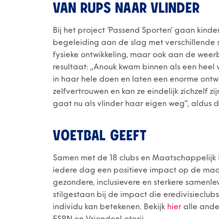
VAN RUPS NAAR VLINDER
Bij het project ‘Passend Sporten’ gaan kinde
begeleiding aan de slag met verschillende 
fysieke ontwikkeling, maar ook aan de weer
resultaat: ,,Anouk kwam binnen als een heel 
in haar hele doen en laten een enorme ontwi
zelfvertrouwen en kan ze eindelijk zichzelf z
gaat nu als vlinder haar eigen weg", aldus 
VOETBAL GEEFT
Samen met de 18 clubs en Maatschappelijk Pa
iedere dag een positieve impact op de maa
gezondere, inclusievere en sterkere samenle
stilgestaan bij de impact die eredivisieclu
individu kan betekenen. Bekijk
hier
alle ande
ESPN en VriendenLoterij.