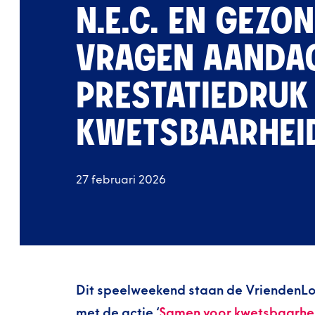
N.E.C. EN GEZO
VRAGEN AANDAC
PRESTATIEDRUK
KWETSBAARHEI
27 februari 2026
Dit speelweekend staan de VriendenLot
met de actie ‘
Samen voor kwetsbaarhe