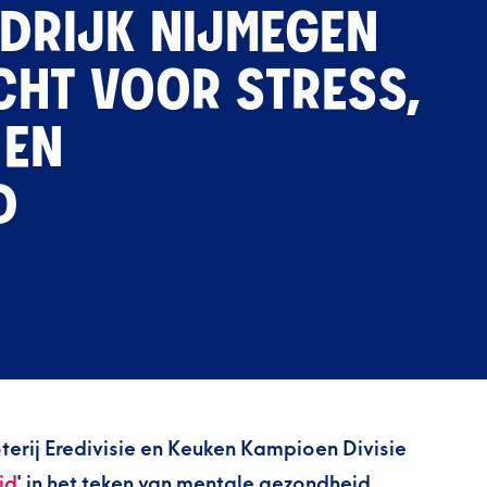
NDRIJK NIJMEGEN
HT VOOR STRESS,
 EN
D
erij Eredivisie en Keuken Kampioen Divisie
id
' in het teken van mentale gezondheid.