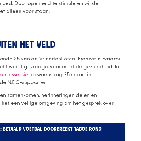
oed. Door openheid te stimuleren wil de
iet alleen voor staan.
ITEN HET VELD
onde 25 van de VriendenLoterij Eredivisie, waarbij
acht wordt gevraagd voor mentale gezondheid. In
kennissessie
op woensdag 25 maart in
de N.E.C.-supporter.
nsen samenkomen, herinneringen delen en
 het een veilige omgeving om het gesprek over
: BETAALD VOETBAL DOORBREEKT TABOE ROND