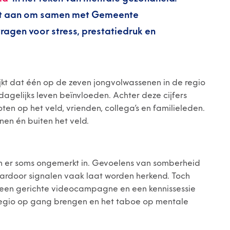
nt aan om samen met Gemeente
agen voor stress, prestatiedruk en
kt dat één op de zeven jongvolwassenen in de regio
agelijks leven beïnvloeden. Achter deze cijfers
en op het veld, vrienden, collega’s en familieleden.
en én buiten het veld.
en er soms ongemerkt in. Gevoelens van somberheid
 waardoor signalen vaak laat worden herkend. Toch
t een gerichte videocampagne en een kennissessie
 regio op gang brengen en het taboe op mentale