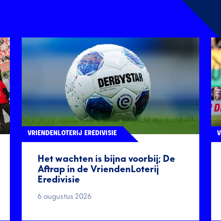
VRIENDENLOTERIJ EREDIVISIE
V
Het wachten is bijna voorbij; De
Aftrap in de VriendenLoterij
Eredivisie
6 augustus 2026