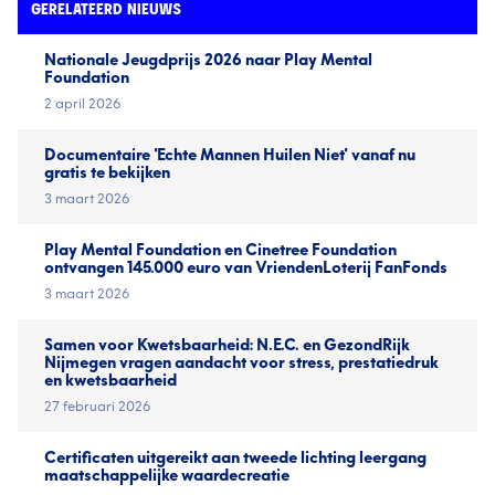
GERELATEERD NIEUWS
Nationale Jeugd­prijs 2026 naar Play Mental
Foundation
2 april 2026
Documentaire 'Echte Mannen Huilen Niet' vanaf nu
gratis te bekijken
3 maart 2026
Play Mental Foundation en Cinetree Foundation
ontvangen 145.000 euro van VriendenLoterij FanFonds
3 maart 2026
Samen voor Kwetsbaarheid: N.E.C. en GezondRijk
Nijmegen vragen aandacht voor stress, prestatiedruk
en kwetsbaarheid
27 februari 2026
Certificaten uitgereikt aan tweede lichting leergang
maatschappelijke waardecreatie