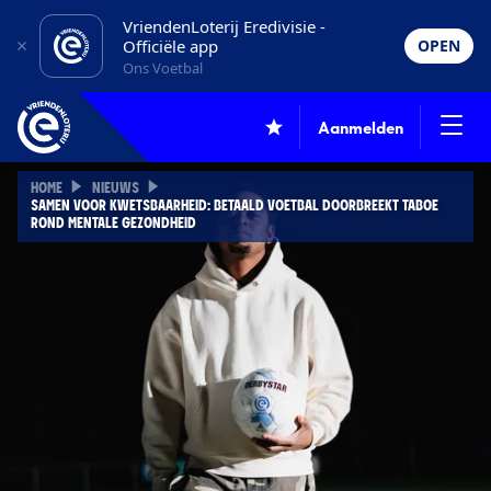
VriendenLoterij Eredivisie -
Officiële app
OPEN
Ons Voetbal
Aanmelden
HOME
NIEUWS
SAMEN VOOR KWETSBAARHEID: BETAALD VOETBAL DOORBREEKT TABOE
ROND MENTALE GEZONDHEID