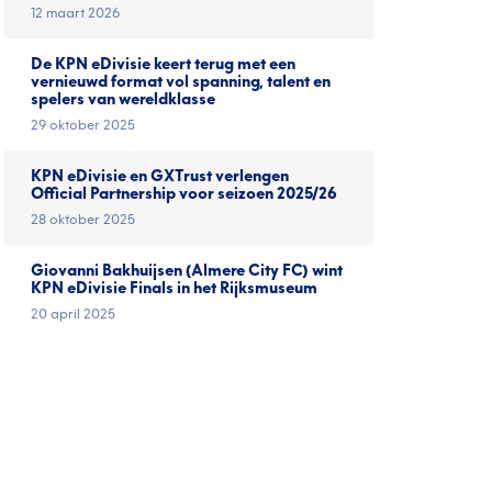
12 maart 2026
De KPN eDivisie keert terug met een
vernieuwd format vol spanning, talent en
spelers van wereldklasse
29 oktober 2025
KPN eDivisie en GXTrust verlengen
Official Partnership voor seizoen 2025/26
28 oktober 2025
Giovanni Bakhuijsen (Almere City FC) wint
KPN eDivisie Finals in het Rijksmuseum
20 april 2025