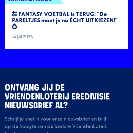
🔙 FANTASY VOETBAL is TERUG: "De
PARELTJES moet je nu ÉCHT UITKIEZEN!"
💍
14 juli 2026
ONTVANG JIJ DE
VRIENDENLOTERIJ EREDIVISIE
NIEUWSBRIEF AL?
Schrijf je snel in voor onze nieuwsbrief en blijf
op de hoogte van de laatste VriendenLoterij