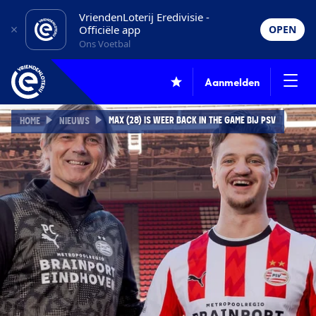
VriendenLoterij Eredivisie -
Officiële app
OPEN
Ons Voetbal
Aanmelden
MAX (28) IS WEER BACK IN THE GAME BIJ PSV
HOME
NIEUWS