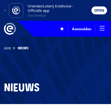
VriendenLoterij Eredivisie -
Officiële app
OPEN
Ons Voetbal
Aanmelden
NIEUWS
HOME
NIEUWS